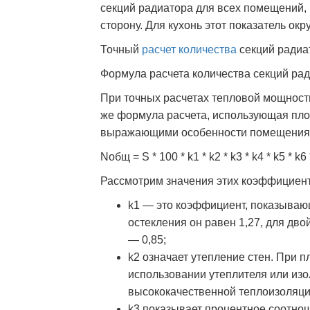
секций радиатора для всех помещений, 
сторону. Для кухонь этот показатель ок
Точный
расчет количества
секций радиа
Формула расчета количества секций ра
При точных расчетах тепловой мощност
же формула расчета, использующая пл
выражающими особенности помещения 
Nобщ = S * 100 * k1 * k2 * k3 * k4 * k5 *
Рассмотрим значения этих коэффициент
k1 — это коэффициент, показываю
остекления он равен 1,27, для дво
— 0,85;
k2 означает утепление стен. При п
использовании утеплителя или изо
высококачественной теплоизоляци
k3 показывает процентное соотно