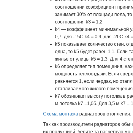
соотношении коэффициент принимае
занимает 30% от площади пола, то 
соотношения k3 = 1,2;
k4 — коэффициент минимальной ули
0,7, для -15С k4 = 0,9, для -20С k4 =
k5 показывает количество стен, о
одна, то k5 будет равен 1,1. Если т
жилье от улицы k5 = 1,3. Для 4 стен 
k6 определяет тип помещения, нах
мощность теплоотдачи. Если свер
равняется 1, если чердак, но отап
отапливаемого жилого помещения, 
k7 обозначает высоту потолка в ра
м потолка k7 =1,05. Для 3,5 м k7 = 1
Схема монтажа
радиаторов отопления.
Так как производители радиаторов обы
их продукцией, берите за расчетную м