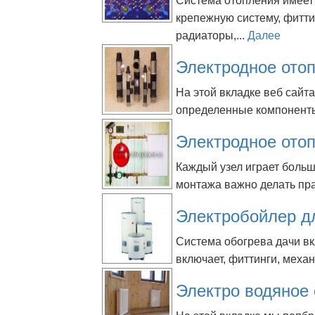
Система отопления имеет
крепежную систему, фитти
радиаторы,...
Далее
Электродное ото
На этой вкладке веб сайт
определенные компоненты
Электродное ото
Каждый узел играет больш
монтажа важно делать пра
Электробойлер д
Система обогрева дачи в
включает, фиттинги, механ
Электро водяное