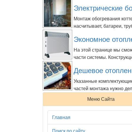
Электрические б
Монтаж обогревания котт
насчитывает, батареи, тр
Экономное отопл
На этой странице мы смо
части системы. Конструкци
Дешевое отоплен
Указанные комплектующие
частей монтажа нужно дел
Страницы:
«
1
»
Меню Сайта
Главная
Поиск по сайту