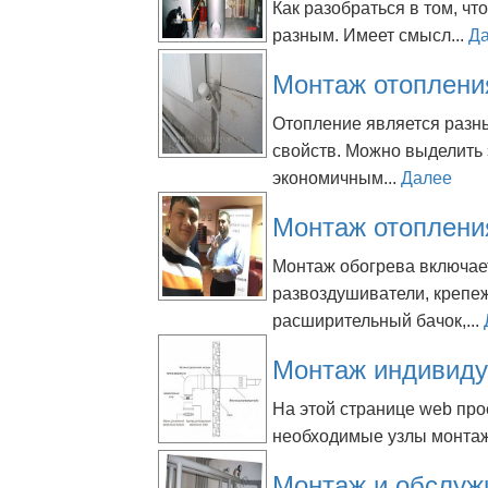
Как разобраться в том, чт
разным. Имеет смысл...
Д
Монтаж отоплени
Отопление является разн
свойств. Можно выделить
экономичным...
Далее
Монтаж отоплени
Монтаж обогрева включает
развоздушиватели, крепеж
расширительный бачок,...
Монтаж индивиду
На этой странице web пр
необходимые узлы монтаж
Монтаж и обслуж