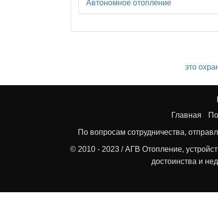
Автономное отопление
это
охра
Главная
По
По вопросам сотрудничества, отправл
© 2010 - 2023 / АГВ Отопление, устройс
достоинства и нед