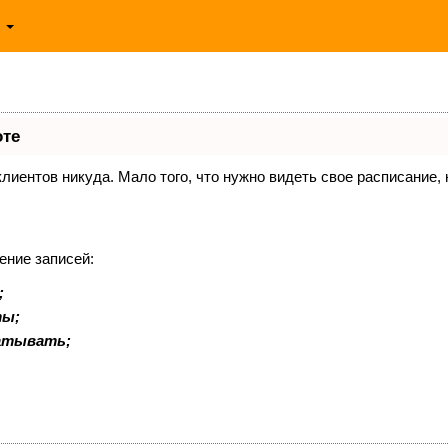
ь
оте
 клиентов никуда. Мало того, что нужно видеть свое расписание
ение записей:
;
ты;
батывать;