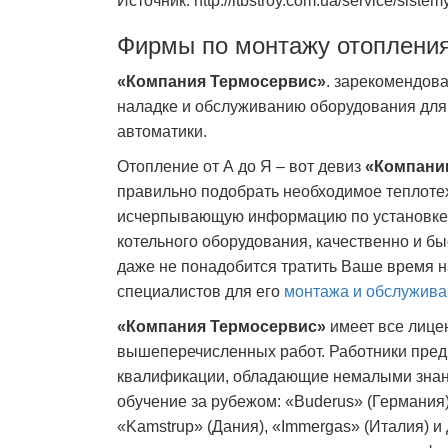
Источник: http://itbstroy.com.ua/service/sistem
Фирмы по монтажу отоплени
«Компания Термосервис»
. зарекомендова
наладке и обслуживанию оборудования для т
автоматики.
Отопление от А до Я – вот девиз
«Компани
правильно подобрать необходимое теплоте
исчерпывающую информацию по установке
котельного оборудования, качественно и б
даже не понадобится тратить Ваше время 
специалистов для его
монтажа и обслужив
«Компания Термосервис»
имеет все лице
вышеперечисленных работ. Работники пред
квалификации, обладающие немалыми знан
обучение за рубежом: «Buderus» (Германия)
«Kamstrup» (Дания), «Immergas» (Италия) 