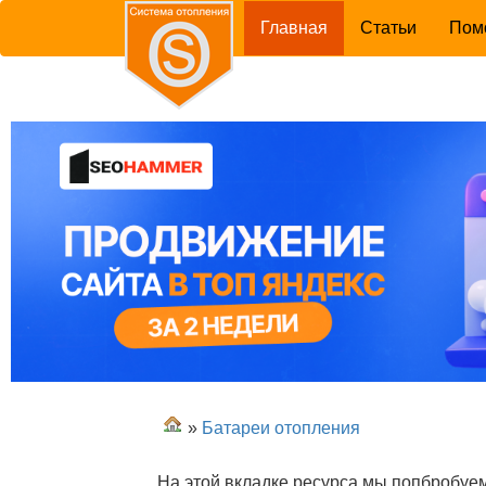
(current)
Главная
Статьи
Пом
»
Батареи отопления
На этой вкладке ресурса мы попбробуе