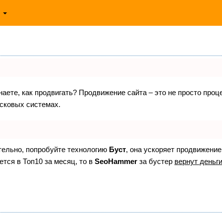
ь
знаете, как продвигать? Продвижение сайта – это не просто про
исковых системах.
ятельно, попробуйте технологию
Буст
, она ускоряет продвижение
ется в Топ10 за месяц, то в
SeoHammer
за бустер
вернут деньги