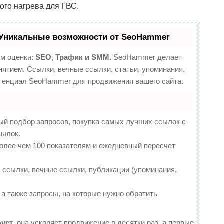
ого нагрева для ГВС.
Уникальные возможности от SeoHammer
ам оценки:
SEO, Трафик и SMM.
SeoHammer делает
ятием. Ссылки, вечные ссылки, статьи, упоминания,
отенциал SeoHammer для продвижения вашего сайта.
ый подбор запросов, покупка самых лучших ссылок с
сылок.
более чем 100 показателям и ежедневный пересчет
ссылки, вечные ссылки, публикации (упоминания,
 а также запросы, на которые нужно обратить
Буст
, она ускоряет продвижение в десятки раз, а первые