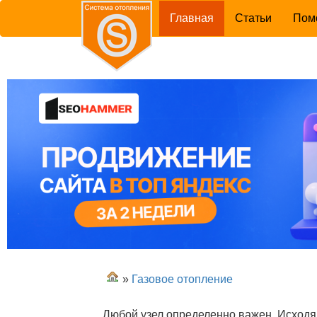
(current)
Главная
Статьи
Пом
»
Газовое отопление
Любой узел определенно важен. Исходя 