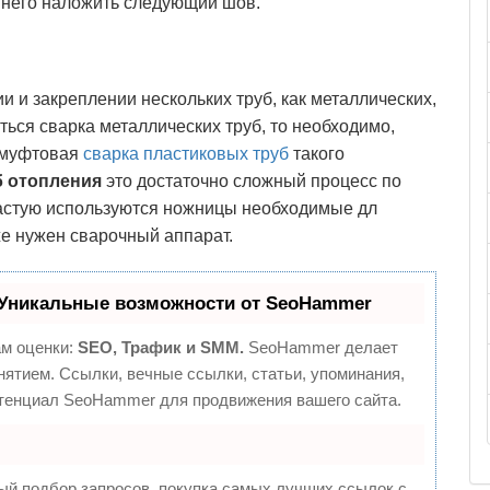
а него наложить следующий шов.
и и закреплении нескольких труб, как металлических,
ться сварка металлических труб, то необходимо,
 муфтовая
сварка пластиковых труб
такого
б отопления
это достаточно сложный процесс по
частую используются ножницы необходимые дл
 же нужен сварочный аппарат.
Уникальные возможности от SeoHammer
ам оценки:
SEO, Трафик и SMM.
SeoHammer делает
ятием. Ссылки, вечные ссылки, статьи, упоминания,
отенциал SeoHammer для продвижения вашего сайта.
ый подбор запросов, покупка самых лучших ссылок с