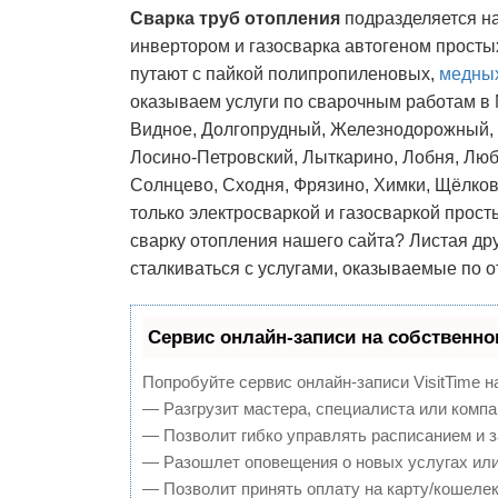
Сварка труб отопления
подразделяется на
инвертором и газосварка автогеном просты
путают с пайкой полипропиленовых,
медных
оказываем услуги по сварочным работам в 
Видное, Долгопрудный, Железнодорожный, И
Лосино-Петровский, Лыткарино, Лобня, Лю
Солнцево, Сходня, Фрязино, Химки, Щёлково
только электросваркой и газосваркой прост
сварку отопления нашего сайта? Листая др
сталкиваться с услугами, оказываемые по 
Сервис онлайн-записи на собственно
Попробуйте сервис онлайн-записи VisitTime н
— Разгрузит мастера, специалиста или компа
— Позволит гибко управлять расписанием и з
— Разошлет оповещения о новых услугах или
— Позволит принять оплату на карту/кошелек