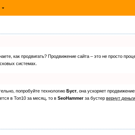
ь
знаете, как продвигать? Продвижение сайта – это не просто про
исковых системах.
ятельно, попробуйте технологию
Буст
, она ускоряет продвижение
ется в Топ10 за месяц, то в
SeoHammer
за бустер
вернут деньги