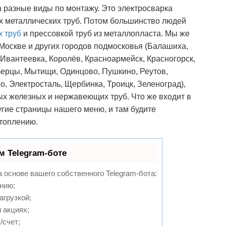
 разные виды по монтажу. Это электросварка
х металлических труб. Потом большинство людей
 труб
и прессовкой труб из металлопласта. Мы же
Москве и других городов подмосковья (Балашиха,
вантеевка, Королёв, Красноармейск, Красногорск,
берцы, Мытищи, Одинцово, Пушкино, Реутов,
, Электросталь, Щербинка, Троицк, Зеленоград),
ых железных и нержавеющих труб. Что же входит в
угие страницы нашего меню, и там будите
отоплению.
м Telegram-боте
а основе вашего собственного Telegram-бота:
нию;
агрузкой;
 акциях;
/счет;