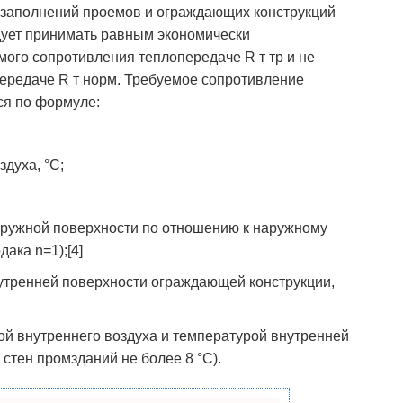
 заполнений проемов и ограждающих конструкций
дует принимать равным экономически
мого сопротивления теплопередаче R т тр и не
ередаче R т норм. Требуемое сопротивление
тся по формуле:
здуха, °С;
ружной поверхности по отношению к наружному
ака n=1);[4]
внутренней поверхности ограждающей конструкции,
рой внутреннего воздуха и температурой внутренней
стен промзданий не более 8 °С).