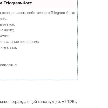
м Telegram-боте
а основе вашего собственного Telegram-бота:
нию;
агрузкой;
 акциях;
/счет;
рсональные посещения;
ите к вам;
есплатно.
 слоев ограждающей конструкции, м2°С/Вт;