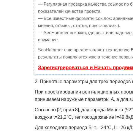
— Регулярная проверка качества ссылок по 
показателей качества проекта.
— Все известные форматы ссылок: арендные 
мнения, отзывы, статьи, пресс-релизы).
— SeoHammer покажет, где рост или падение,
внимание.
SeoHammer еще предоставляет технологию
результаты появляются уже в течение первых
Зарегистрироваться и Начать продви
2. Принятые параметры для трех периодов 
При проектировании вентиляционных про
принимаем наружные параметры А, а для зи
Согласно [2, прил.8], для города Минска (5
воздуха t=21,2°C, теплосодержание I=49,8кДж
Для холодного периода Б -t= -24°С, I= -26 кДж