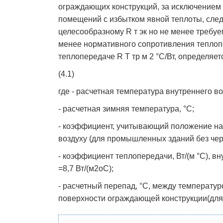
ограждающих конструкций, за исключением
помещений с избытком явной теплоты, сле
целесообразному R т эк но не менее требуе
менее нормативного сопротивления теплоп
теплопередаче R T тр м 2 °С/Вт, определяе
(4.1)
где - расчетная температура внутреннего во
- расчетная зимняя температура, °С;
- коэффициент, учитывающий положение на
воздуху (для промышленных зданий без черд
- коэффициент теплопередачи, Вт/(м °С), 
=8,7 Вт/(м2оС);
- расчетный перепад, °С, между температу
поверхности ограждающей конструкции(для 