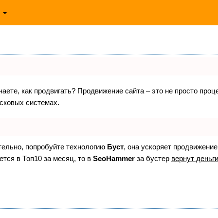
ь
знаете, как продвигать? Продвижение сайта – это не просто про
исковых системах.
ятельно, попробуйте технологию
Буст
, она ускоряет продвижение
ется в Топ10 за месяц, то в
SeoHammer
за бустер
вернут деньги