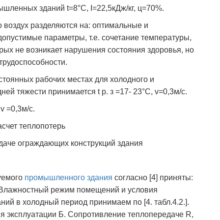
ышленных зданий t=8°C, I=22,5кДж/кг, ц=70%.
го воздух разделяются на: оптимальные и
опустимые параметры, т.е. сочетание температуры,
рых не возникает нарушения состояния здоровья, но
трудоспособности.
стоянных рабочих местах для холодного и
ей тяжести принимается t p. з =17- 23°С, v=0,3м/с.
v =0,3м/с.
асчет теплопотерь
даче ограждающих конструкций здания
уемого
промышленного здания
согласно [4] приняты:
а. Влажностный режим помещений и условия
ий в холодный период принимаем по [4. табл.4.2.].
я эксплуатации Б. Сопротивление теплопередаче R,