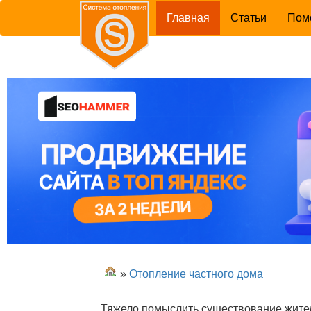
(current)
Главная
Статьи
Пом
»
Отопление частного дома
Тяжело помыслить существование жител