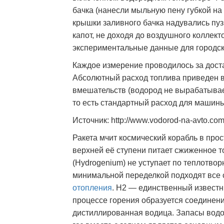
бачка (нанесли мыльную пену губкой на в
крышки заливного бачка надувались пузы
капот, не доходя до воздушного коллект
экспериментальные данные для городског
Каждое измерение проводилось за дост
Абсолютный расход топлива приведен в [
вмешательств (водород не вырабатывае
то есть стандартный расход для машины
Источник: http://www.vodorod-na-avto.co
Ракета мчит космический корабль в пр
верхней её ступени питает сжиженное т
(Hydrogenium) не уступает по теплотвор
минимальной переделкой подходят все
отопления
. H2 — единственный известн
процессе горения образуется соединени
дистиллированная водица. Запасы водо