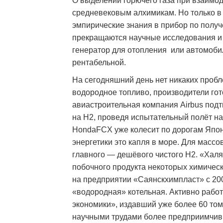
О выделении горючего газа при взаимод
средневековым алхимикам. Но только в 
эмпирические знания в прибор по получ
прекращаются научные исследования и
генератор для отопления
или автомобил
рентабельной.
На сегодняшний день нет никаких пробл
водородное топливо, производители гото
авиастроительная компания Airbus подт
на H2, проведя испытательный полёт н
HondaFCX уже колесит по дорогам Япон
энергетики это капля в море. Для массо
главного — дешёвого чистого H2. «Хал
побочного продукта некоторых химическ
на предприятии «Саянскхимпласт» с 200
«водородная» котельная. Активно работ
экономики», издавший уже более 60 то
научными трудами более предприимчив