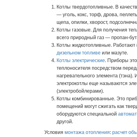
Котлы твердотопливные. В качест
— уголь, кокс, торф, дрова, пелл
щепа, опилки, хворост, подсолнечная
Котлы газовые. Для получения теп
всего природный газ — пропан-бут
Котлы жидкотопливные. Работают
дизельном топливе
или мазуте.
Котлы электрические
. Приборы эт
теплоносителя посредством переда
нагревательного элемента (тэна).
электрокотлы еще называются эле
(электробойлерами).
Котлы комбинированные. Это приб
помещений могут сжигать как тверд
оборудуются специальной
автомат
другой.
Условия
монтажа отопления
:
расчет об