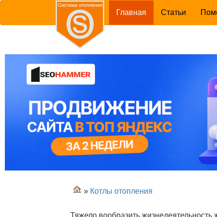
(current)
Главная
Статьи
Пом
»
Котлы отопления
Тяжело вообразить жизнедеятельность 