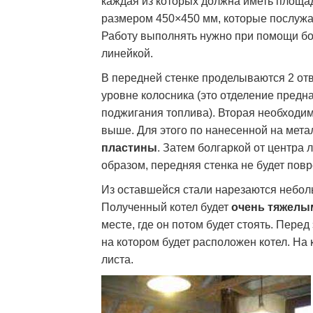
каждая из которых должна иметь площа
размером 450×450 мм, которые послужа
Работу выполнять нужно при помощи бо
линейкой.
В передней стенке проделываются 2 отв
уровне колосника (это отделение предна
поджигания топлива). Вторая необходим
выше. Для этого по нанесенной на мет
пластины
. Затем болгаркой от центра 
образом, передняя стенка не будет пов
Из оставшейся стали нарезаются небо
Полученный котел будет
очень тяжелы
месте, где он потом будет стоять. Пер
на котором будет расположен котел. На
листа.