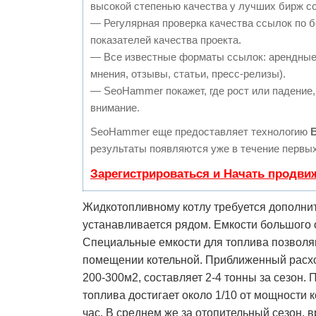
высокой степенью качества у лучших бирж с
— Регулярная проверка качества ссылок по 
показателей качества проекта.
— Все известные форматы ссылок: арендные 
мнения, отзывы, статьи, пресс-релизы).
— SeoHammer покажет, где рост или падение,
внимание.
SeoHammer еще предоставляет технологию
результаты появляются уже в течение первых
Зарегистрироваться и Начать продви
Жидкотопливному котлу требуется дополнит
устанавливается рядом. Емкости большого 
Специальные емкости для топлива позволя
помещении котельной. Приближенный расхо
200-300м2, составляет 2-4 тонны за сезон.
топлива достигает около 1/10 от мощности к
час. В среднем же за отопительный сезон,