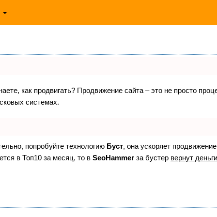
ь
знаете, как продвигать? Продвижение сайта – это не просто про
исковых системах.
ятельно, попробуйте технологию
Буст
, она ускоряет продвижение
ется в Топ10 за месяц, то в
SeoHammer
за бустер
вернут деньги