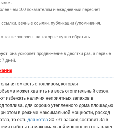
сылок.
более чем 100 показателям и ежедневный пересчет
ссылки, вечные ссылки, публикации (упоминания,
 а также запросы, на которые нужно обратить
Буст
, она ускоряет продвижение в десятки раз, а первые
 7 дней.
жение
ельная емкость с топливом, которая
объема может хватить на весь отопительный сезон.
ют избежать наличия неприятных запахов в
д топлива, для хорошо утепленного дома площадью
 При этом в режиме максимальной мощности, расход
отла, то есть
для котла
30 кВт расход составит 3л в
 время работы на максимальной мощности составляет