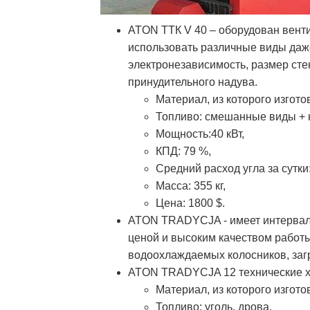
ATON ТТК V 40 – оборудован венти
использовать различные виды даж
электронезависимость, размер сте
принудительного надува.
Материал, из которого изготов
Топливо: смешанные виды + 
Мощность:40 кВт,
КПД: 79 %,
Средний расход угла за сутки: 
Масса: 355 кг,
Цена: 1800 $.
ATON TRADYCJA - имеет интервал 
ценой и высоким качеством работ
водоохлаждаемых колосников, заг
ATON TRADYCJA 12 технические х
Материал, из которого изготов
Топливо: уголь, дрова,