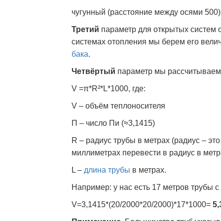
чугунный (расстояние между осями 500) 
Третий
параметр для открытых систем о
системах отопления мы берем его вели
бака
.
Четвёртый
параметр мы рассчитываем
V =π*R²*L*1000, где:
V – объём теплоносителя
Π – число Пи (≈3,1415)
R – радиус трубы в метрах (радиус – э
миллиметрах перевести в радиус в метр
L –
длина трубы
в метрах.
Например: у нас есть 17 метров трубы 
V=3,1415*(20/2000*20/2000)*17*1000=
5,