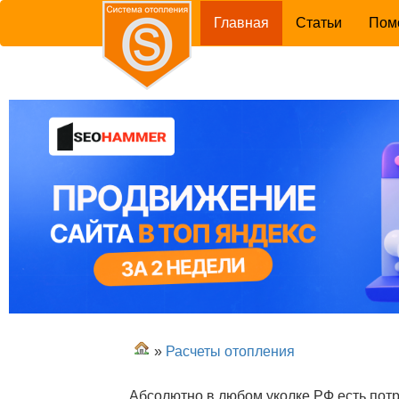
(current)
Главная
Статьи
Пом
»
Расчеты отопления
Абсолютно в любом уколке РФ есть потр