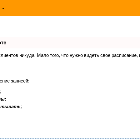
ь
оте
 клиентов никуда. Мало того, что нужно видеть свое расписание
ение записей:
;
ты;
батывать;