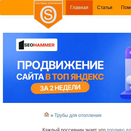
(current)
Главная
Статьи
Пом
»
Трубы для отопления
Каждый россиянин знает, что
топливо д