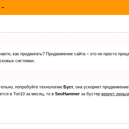
ь
знаете, как продвигать? Продвижение сайта – это не просто про
исковых системах.
ятельно, попробуйте технологию
Буст
, она ускоряет продвижение
ется в Топ10 за месяц, то в
SeoHammer
за бустер
вернут деньги