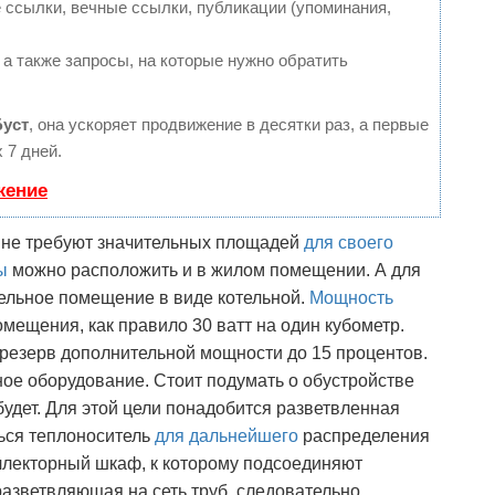
ссылки, вечные ссылки, публикации (упоминания,
 а также запросы, на которые нужно обратить
Буст
, она ускоряет продвижение в десятки раз, а первые
 7 дней.
жение
и не требуют значительных площадей
для своего
ы
можно расположить и в жилом помещении. А для
ельное помещение в виде котельной.
Мощность
мещения, как правило 30 ватт на один кубометр.
 резерв дополнительной мощности до 15 процентов.
ное оборудование. Стоит подумать о обустройстве
будет. Для этой цели понадобится разветвленная
ться теплоноситель
для дальнейшего
распределения
оллекторный шкаф, к которому подсоединяют
разветвляющая на сеть труб, следовательно