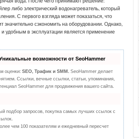
орячая вода. После чего принимают решение:
йлер либо электрический водонагреватель, который
ления. С первого взгляда может показаться, что
 значительно сэкономить на оборудовании. Однако,
м
и удобным в эксплуатации является применение
Уникальные возможности от SeoHammer
ам оценки:
SEO, Трафик и SMM.
SeoHammer делает
ятием. Ссылки, вечные ссылки, статьи, упоминания,
отенциал SeoHammer для продвижения вашего сайта.
ый подбор запросов, покупка самых лучших ссылок с
сылок.
более чем 100 показателям и ежедневный пересчет