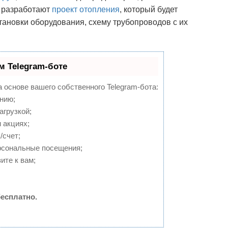
и разработают
проект отопления
, который будет
становки оборудования, схему трубопроводов с их
м Telegram-боте
а основе вашего собственного Telegram-бота:
нию;
агрузкой;
 акциях;
/счет;
рсональные посещения;
ите к вам;
есплатно.