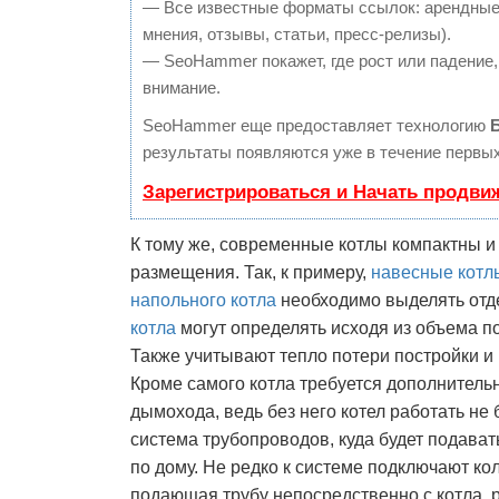
— Все известные форматы ссылок: арендные 
мнения, отзывы, статьи, пресс-релизы).
— SeoHammer покажет, где рост или падение,
внимание.
SeoHammer еще предоставляет технологию
результаты появляются уже в течение первых
Зарегистрироваться и Начать продви
К тому же, современные котлы компактны 
размещения. Так, к примеру,
навесные котл
напольного котла
необходимо выделять отд
котла
могут определять исходя из объема по
Также учитывают тепло потери постройки и
Кроме самого котла требуется дополнитель
дымохода, ведь без него котел работать не 
система трубопроводов, куда будет подава
по дому. Не редко к системе подключают к
подающая трубу непосредственно с котла, 