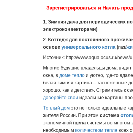
Зарегистрироваться и Начать про
1. Зимняя дача для периодических п
электроконвекторами)
2. Коттедж для постоянного проживан
основе
универсального котла
(газ/
жи
Источник: http://www.aqualocus.ru/news/un
Многие будущие владельцы дома видят
окна, в
доме тепло
и уютно, где-то вдал
белая зимняя картина – заснеженные де
хорошо, как в детстве». Стремитесь к с
доверяйте свои
идеальные картины про
Теплый дом
это не только идеальные ка
жителя России. При этом
система
отоп
экономичной (
цена
системы во многом з
необходимым
количеством тепла
всех о