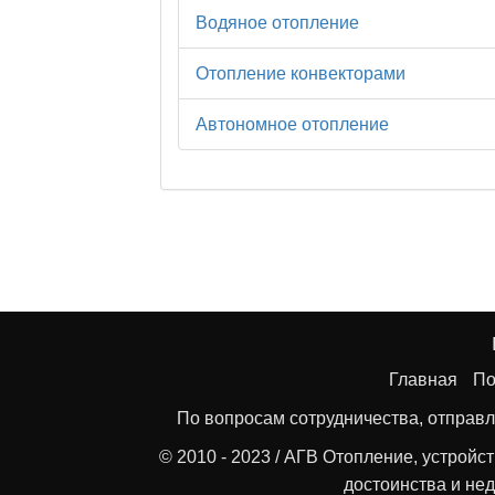
Водяное отопление
Отопление конвекторами
Автономное отопление
Главная
По
По вопросам сотрудничества, отправл
© 2010 - 2023 / АГВ Отопление, устройс
достоинства и нед