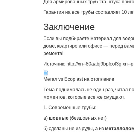
Для армированных труб эта штука приго
Гарантия на все трубы составляет 10 л
Заключение
Если вы подбираете материал для водо
доме, квартире или офисе — перед вами
ремонта!
Источник: http://xn--80aabj9bpfcol3g.xn--p
Метал vs Ecoplast на отопление
Тема поднималась не один раз, читал по
моментов, которые все же смущают.
1. Современные трубы:
а)
шовные
(безшовных нет)
б) сделаны не из руды, а из
металлоло