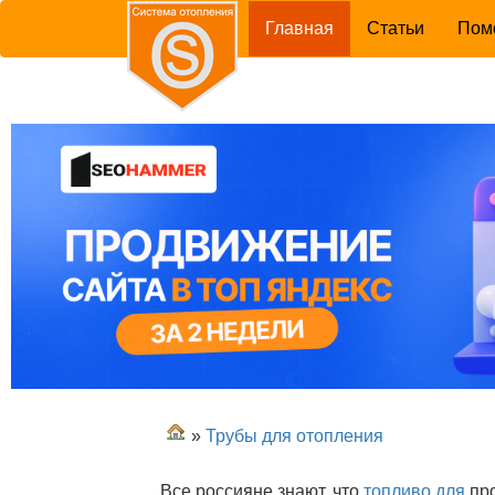
(current)
Главная
Статьи
Пом
»
Трубы для отопления
Все россияне знают, что
топливо для
про