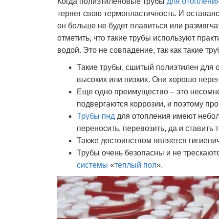
Когда полиэтиленовые трубы
для отоплени
теряет свою термопластичность. И оставая
он больше не будет плавиться или размягч
отметить, что такие трубы используют прак
водой. Это не совпадение, так как такие т
Такие трубы, сшитый полиэтилен для 
высоких или низких. Они хорошо пере
Еще одно преимущество – это несомне
подвергаются коррозии, и поэтому про
Трубы пнд
для отопления имеют небол
переносить, перевозить, да и ставить 
Также достоинством является гигиенич
Трубы очень безопасны и не трескают
системы
«
теплый пол
».