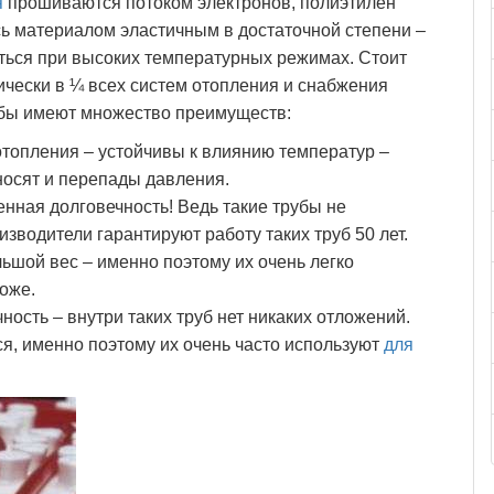
я
прошиваются потоком электронов, полиэтилен
сь материалом эластичным в достаточной степени –
аться при высоких температурных режимах. Стоит
тически в ¼ всех систем отопления и снабжения
рубы имеют множество преимуществ:
отопления – устойчивы к влиянию температур –
носят и перепады давления.
нная долговечность! Ведь такие трубы не
изводители гарантируют работу таких труб 50 лет.
ьшой вес – именно поэтому их очень легко
тоже.
ность – внутри таких труб нет никаких отложений.
ся, именно поэтому их очень часто используют
для