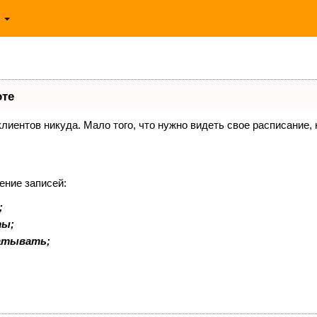
ь
оте
 клиентов никуда. Мало того, что нужно видеть свое расписание
ение записей:
;
ты;
батывать;