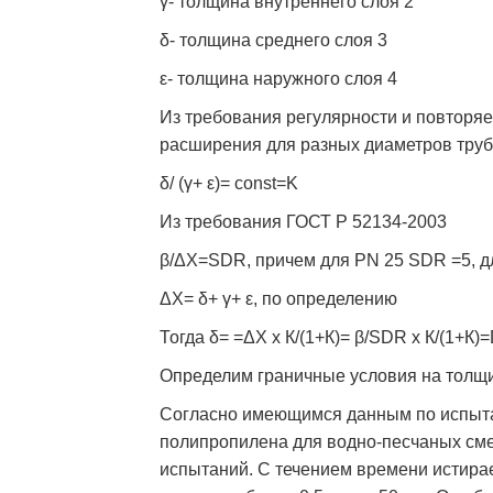
γ- толщина внутреннего слоя 2
δ- толщина среднего слоя 3
ε- толщина наружного слоя 4
Из требования регулярности и повторяе
расширения для разных диаметров труб,
δ/ (γ+ ε)= const=K
Из требования ГОСТ Р 52134-2003
β/ΔХ=SDR, причем для PN 25 SDR =5, дл
ΔХ= δ+ γ+ ε, по определению
Тогда δ= =ΔХ х К/(1+К)= β/SDR х К/(1+К)
Определим граничные условия на толщи
Согласно имеющимся данным по испыта
полипропилена для водно-песчаных сме
испытаний. С течением времени истирае