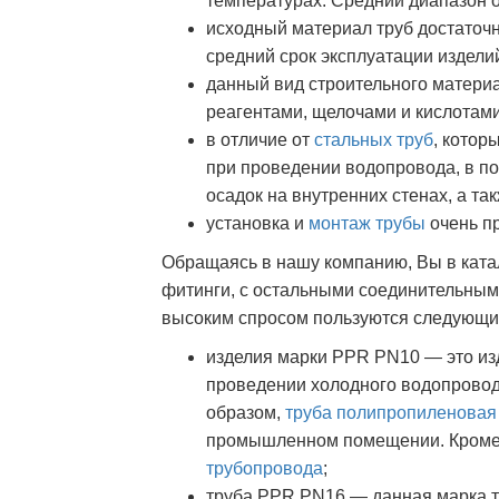
температурах. Средний диапазон о
исходный материал труб достаточн
средний срок эксплуатации изделий
данный вид строительного материа
реагентами, щелочами и кислотами
в отличие от
стальных труб
, котор
при проведении водопровода, в п
осадок на внутренних стенах, а т
установка и
монтаж трубы
очень пр
Обращаясь в нашу компанию, Вы в ката
фитинги, с остальными соединительным
высоким спросом пользуются следующи
изделия марки PPR PN10 — это изд
проведении холодного водопровода
образом,
труба полипропиленовая
промышленном помещении. Кроме 
трубопровода
;
труба PPR PN16 — данная марка т